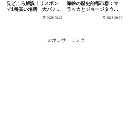
見どころ解説！リスボン
海峡の歴史的都市群：マ
で1番高い場所 大パノラ
ラッカとジョージタウ
マ展望台スポット
ン」解説！東西文化が混
2025.09.21
2025.09.12
ざる2都市
スポンサーリンク