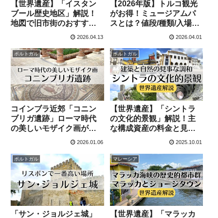
【世界遺産】「イスタン
【2026年版】トルコ観光
ブール歴史地区」解説！
がお得！ミュージアムパ
地図で旧市街のおすすめ
スとは？値段/種類/入場施
観光施設を紹介！
設/お得具合を徹底解説！
2026.04.13
2026.04.01
ポルトガル
ポルトガル
コインブラ近郊「コニン
【世界遺産】「シントラ
ブリガ遺跡」ローマ時代
の文化的景観」解説！主
の美しいモザイク画がた
な構成資産の料金と見ど
くさん！行き方も解説！
ころを紹介
2026.01.06
2025.10.01
ポルトガル
マレーシア
「サン・ジョルジェ城」
【世界遺産】「マラッカ