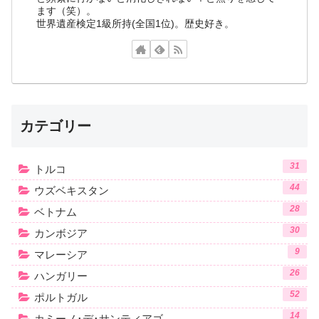
ます（笑）。
世界遺産検定1級所持(全国1位)。歴史好き。
カテゴリー
31
トルコ
44
ウズベキスタン
28
ベトナム
30
カンボジア
9
マレーシア
26
ハンガリー
52
ポルトガル
14
カミーノ･デ･サンティアゴ