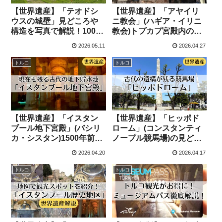
【世界遺産】「テオドシ
【世界遺産】「アヤイリ
ウスの城壁」見どころや
ニ教会」(ハギア・イリニ
構造を写真で解説！1000
教会)トプカプ宮殿内のビ
年以上侵入を防いだ大城
ザンツ建築を解説！
2026.05.11
2026.04.27
壁
トルコ
トルコ
【世界遺産】「イスタン
【世界遺産】「ヒッポド
ブール地下宮殿」(バシリ
ローム」(コンスタンティ
カ・シスタン)1500年前の
ノープル競馬場)の見どこ
貯水池の見どころ解説！
ろ解説！オベリスク/蛇の
2026.04.20
2026.04.17
柱
トルコ
トルコ