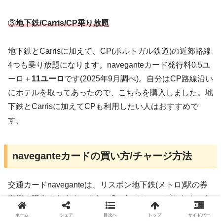
③
地下鉄/Carris/CP乗り放題
地下鉄とCarrisに加えて、CP(ポルトガル鉄道)の近郊路線
4つも乗り放題になります。naveganteカード発行料0.5ユ
ーロ＋
11ユーロ
です(2025年9月調べ)。自分はCP路線沿い
にホテルを取ってあったので、こちらを購入しました。地
下鉄とCarrisに加えてCPも利用したい人はおすすめで
す。
naveganteカードの買い方/チャージ方法
交通カードnaveganteは、リスボン地下鉄(メトロ)駅の券
売機で購入できます。また、Carrisのショップやキオスク
でも購入できるみたいです(
公式サイト
にマップあり)。
ホーム
シェア
目次へ
トップ
サイドバー