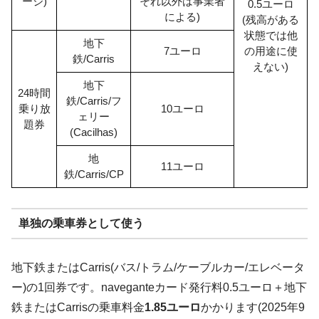
ージ)
それ以外は事業者
0.5ユーロ
による)
(残高がある
状態では他
地下
7ユーロ
の用途に使
鉄/Carris
えない)
地下
24時間
鉄/Carris/フ
乗り放
10ユーロ
ェリー
題券
(Cacilhas)
地
11ユーロ
鉄/Carris/CP
単独の乗車券として使う
地下鉄またはCarris(バス/トラム/ケーブルカー/エレベータ
ー)の1回券です。naveganteカード発行料0.5ユーロ＋地下
鉄またはCarrisの乗車料金
1.85ユーロ
かかります(2025年9