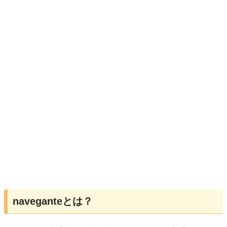
naveganteとは？