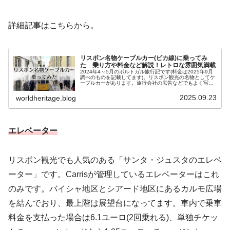
詳細記事はこちらから。
リスボン名物ケーブルカー(ビカ線)に乗ってみ
た 乗り方や料金など解説！レトロな雰囲気満載
2024年4～5月のポルトガル旅行記です(料金は2025年9月
調べのものを記載してます)。リスボン観光の名物としてケ
ーブルカーがあります。旅行会社の広告などでもよく写真
が使われています。レトロで小さなケーブルカーがリスボ
ンの狭い路地をゆっく...
2025.09.23
worldheritage.blog
エレベーター
リスボン観光でも人気のある「サンタ・ジュスタのエレベ
ーター」です。Carrisが管理しているエレベーターはこれ
のみです。バイシャ地区とシアード地区にあるカルモ広場
を結んでおり、最上階は展望台になってます。車内で乗車
料金を支払った場合は6.1ユーロ(2回乗れる)、単独チケッ