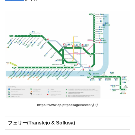
https://www.cp.pt/passageiros/en/より
フェリー(Transtejo & Soflusa)