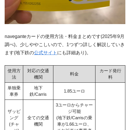
naveganteカードの使用方法・料金まとめです(2025年9月
調べ)。少しややこしいので、1つずつ詳しく解説していき
ます(地下鉄の
公式サイト
にも詳細あり)。
使用方
対応の交通
カード発行
料金
法
機関
料
単独乗
地下
1.85ユーロ
車券
鉄/Carris
3ユーロからチャー
ザッピ
ジ可能
ング
全ての交通
(地下鉄/Carrisの乗
(チャ
機関
車が1.66ユーロ、