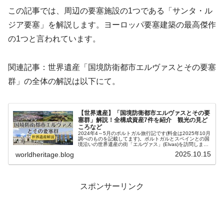
この記事では、周辺の要塞施設の1つである「サンタ・ル
ジア要塞」を解説します。ヨーロッパ要塞建築の最高傑作
の1つと言われています。
関連記事：世界遺産「国境防衛都市エルヴァスとその要塞
群」の全体の解説は以下にて。
【世界遺産】「国境防衛都市エルヴァスとその要
塞群」解説！全構成資産7件を紹介 観光の見ど
ころなど
2024年4～5月のポルトガル旅行記です(料金は2025年10月
調べのものを記載してます)。ポルトガルとスペインとの国
境沿いの世界遺産の街「エルヴァス」(Elvas)を訪問しまし
た。世界遺産登録名は「国境防衛都市エルヴァスとその要
2025.10.15
worldheritage.blog
塞群」です...
スポンサーリンク