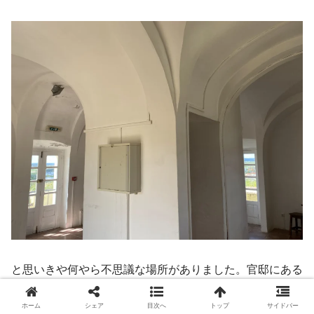
と思いきや何やら不思議な場所がありました。官邸にある
塔の内部です。垂直の階段？で登れるようになっていま
ホーム
シェア
目次へ
トップ
サイドバー
す。扉は締まってますが、ここから要塞の周囲の状況を確