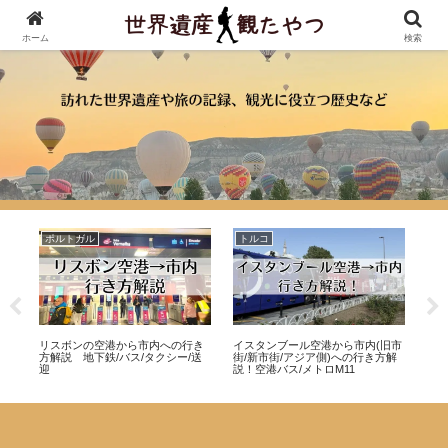
ホーム
検索
ポルトガル
トルコ
ウ
リス
リスボンの空港から市内への行き
イスタンブール空港から市内(旧市
タシ
交
方解説 地下鉄/バス/タクシー/送
街/新市街/アジア側)への行き方解
後
迎
説！空港バス/メトロM11