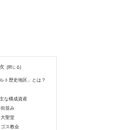
次
ルト歴史地区」とは？
主な構成資産
る街並み
ト大聖堂
リゴス教会