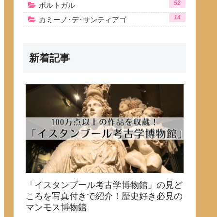
52
ポルトガル
14
カミーノ･デ･サンティアゴ
新着記事
「イスタンブール考古学博物館」の見ど
ころを写真付きで紹介！歴史好き必見の
マンモス博物館