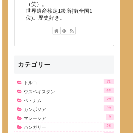
（笑）。
世界遺産検定1級所持(全国1
位)。歴史好き。
カテゴリー
31
トルコ
44
ウズベキスタン
28
ベトナム
30
カンボジア
9
マレーシア
26
ハンガリー