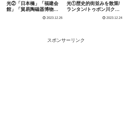
光②「日本橋」「福建会
光①歴史的街並みを散策/
館」「貿易陶磁器博物
ランタン/トゥボン川クル
館」「クアンタンの家」
ーズ
2023.12.26
2023.12.24
「フーンフンの家」
スポンサーリンク