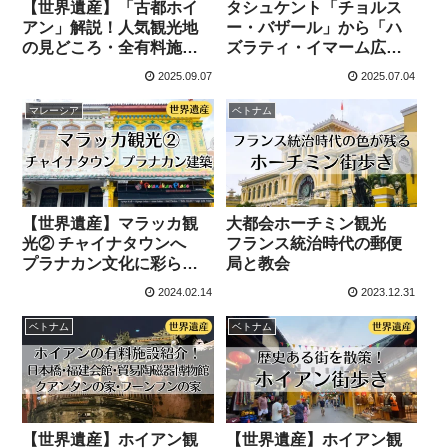
【世界遺産】「古都ホイ
タシュケント「チョルス
アン」解説！人気観光地
ー・バザール」から「ハ
の見どころ・全有料施設
ズラティ・イマーム広
紹介
場」へ
2025.09.07
2025.07.04
マレーシア
ベトナム
【世界遺産】マラッカ観
大都会ホーチミン観光
光② チャイナタウンへ
フランス統治時代の郵便
プラナカン文化に彩られ
局と教会
たユニークな街並み
2024.02.14
2023.12.31
ベトナム
ベトナム
【世界遺産】ホイアン観
【世界遺産】ホイアン観