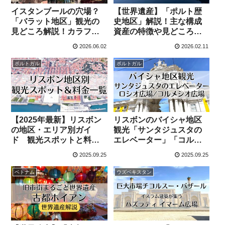
イスタンブールの穴場？
【世界遺産】「ポルト歴
「バラット地区」観光の
史地区」解説！主な構成
見どころ解説！カラフル
資産の特徴や見どころ、
な可愛らしい街並み
料金など紹介
2026.06.02
2026.02.11
ポルトガル
ポルトガル
【2025年最新】リスボン
リスボンのバイシャ地区
の地区・エリア別ガイ
観光「サンタジュスタの
ド 観光スポットと料金
エレベーター」「コルメ
一覧
シオ広場」「ロシオ広
2025.09.25
2025.09.25
場」
ベトナム
ウズベキスタン