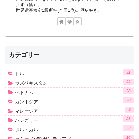
ます（笑）。
世界遺産検定1級所持(全国1位)。歴史好き。
カテゴリー
31
トルコ
44
ウズベキスタン
28
ベトナム
30
カンボジア
9
マレーシア
26
ハンガリー
52
ポルトガル
14
カミーノ･デ･サンティアゴ