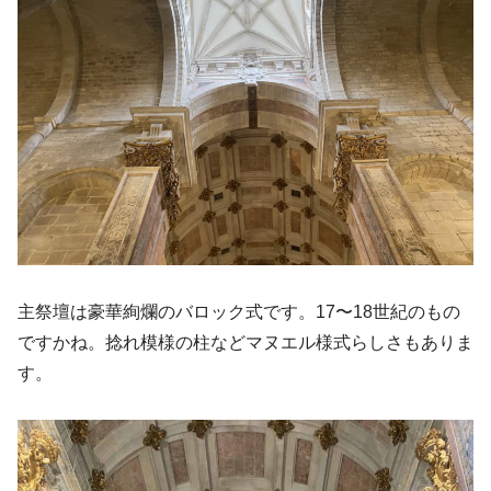
主祭壇は豪華絢爛のバロック式です。17〜18世紀のもの
ですかね。捻れ模様の柱などマヌエル様式らしさもありま
す。