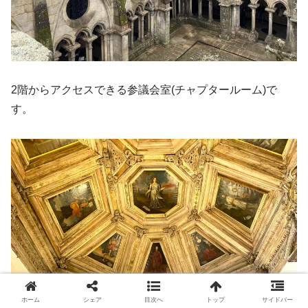
2階からアクセスできる参議会室(チャプタールーム)で
す。
ホーム
シェア
目次へ
トップ
サイドバー