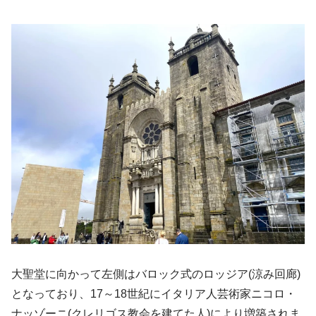
大聖堂に向かって左側はバロック式のロッジア(涼み回廊)
となっており、17～18世紀にイタリア人芸術家ニコロ・
ナッゾーニ(クレリゴス教会を建てた人)により増築されま