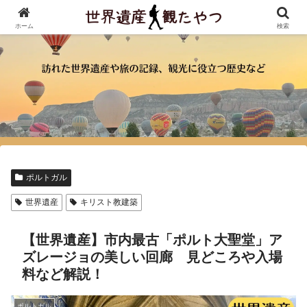
ホーム
検索
ポルトガル
世界遺産
キリスト教建築
【世界遺産】市内最古「ポルト大聖堂」ア
ズレージョの美しい回廊 見どころや入場
料など解説！
ポルトガル