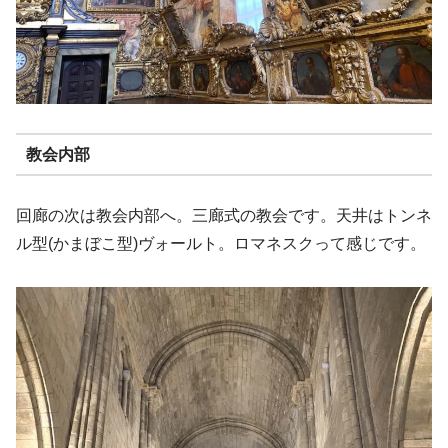
教会内部
回廊の次は教会内部へ。三廊式の教会です。天井はトンネ
ル型(かまぼこ型)ヴォールト。ロマネスクって感じです。