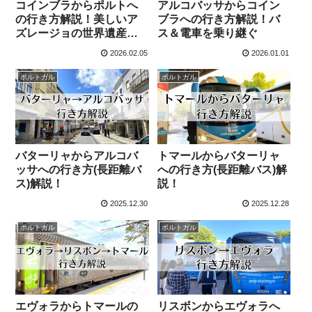
コインブラからポルトへ
アルコバッサからコイン
の行き方解説！美しいア
ブラへの行き方解説！バ
ズレージョの世界遺産サ
ス＆電車を乗り継ぐ
ン・ベント駅へ
2026.02.05
2026.01.01
ポルトガル
ポルトガル
バターリャからアルコバ
トマールからバターリャ
ッサへの行き方(長距離バ
への行き方(長距離バス)解
ス)解説！
説！
2025.12.30
2025.12.28
ポルトガル
ポルトガル
エヴォラからトマールの
リスボンからエヴォラへ