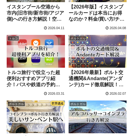
イスタンブール空港から
【2026年版】イスタンブ
市内(旧市街/新市街/アジア
ールカードは本当にお得
側)への行き方解説！空港
なのか？料金/買い方/チャ
バス/メトロM11
ージ方法など解説！全交
2026.04.11
2026.04.08
通機関も紹介
トルコ
ポルトガル
トルコ旅行で役立った超
【2026年最新】ポルト交
便利おすすめアプリ紹
通機関&Andante(アンダ
介！バスや鉄道の予約方
ンテ)カード徹底解説！ゾ
法や乗り方も解説！
ーン制/買い方/チャージ方
2026.03.31
2026.02.07
法
ポルトガル
ポルトガル