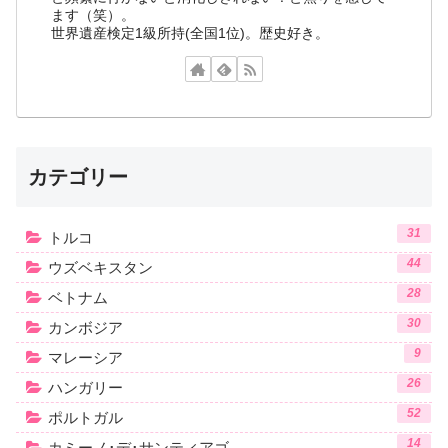
ます（笑）。
世界遺産検定1級所持(全国1位)。歴史好き。
カテゴリー
31
トルコ
44
ウズベキスタン
28
ベトナム
30
カンボジア
9
マレーシア
26
ハンガリー
52
ポルトガル
14
カミーノ･デ･サンティアゴ