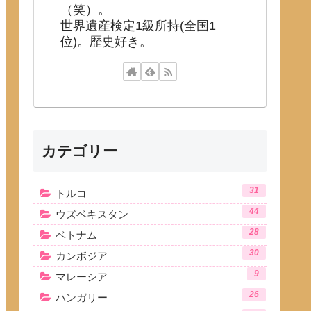
（笑）。
世界遺産検定1級所持(全国1
位)。歴史好き。
カテゴリー
31
トルコ
44
ウズベキスタン
28
ベトナム
30
カンボジア
9
マレーシア
26
ハンガリー