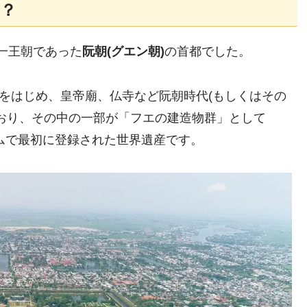
？
統一王朝であった
阮朝(グエン朝)
の首都でした。
宮をはじめ、皇帝廟、仏寺など阮朝時代(もしくはその
おり、その中の一部が「フエの建造物群」として
ナムで最初に登録された世界遺産です。