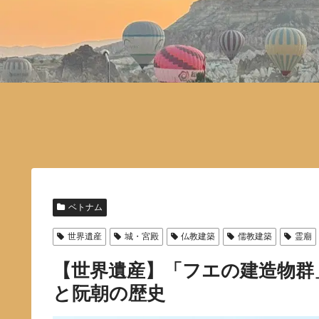
ベトナム
世界遺産
城・宮殿
仏教建築
儒教建築
霊廟
【世界遺産】「フエの建造物群
と阮朝の歴史