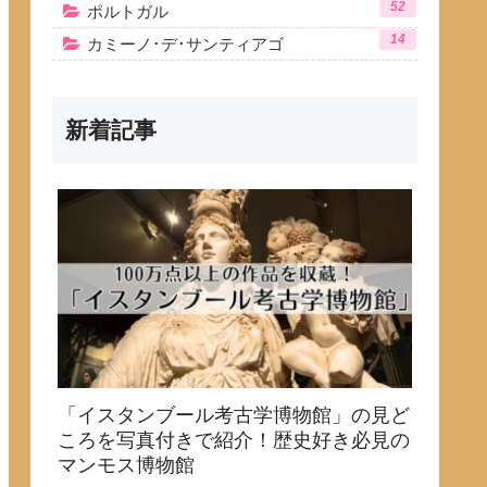
52
ポルトガル
14
カミーノ･デ･サンティアゴ
新着記事
「イスタンブール考古学博物館」の見ど
ころを写真付きで紹介！歴史好き必見の
マンモス博物館