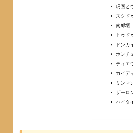
虎圏と
ズクド
南郊壇
トゥド
ドンカ
ホンチ
ティエ
カイデ
ミンマ
ザーロ
ハイタ