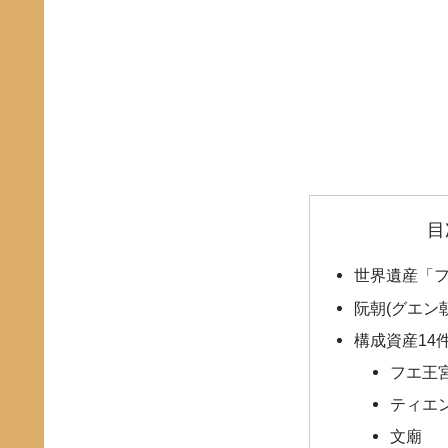
目
世界遺産「
阮朝(グエン
構成資産14
フエ王
ティエ
文廟