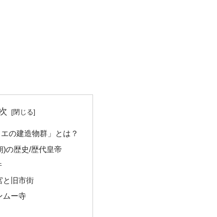
次
フエの建造物群」とは？
朝)の歴史/歴代皇帝
件
宮と旧市街
ンムー寺