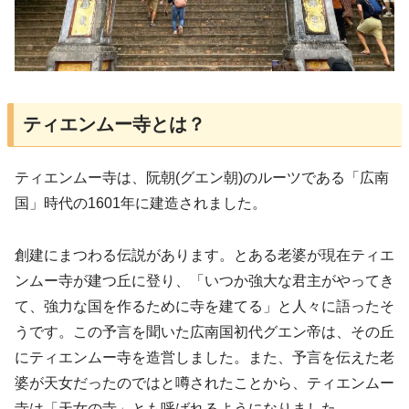
ティエンムー寺とは？
ティエンムー寺は、阮朝(グエン朝)のルーツである「広南
国」時代の1601年に建造されました。
創建にまつわる伝説があります。とある老婆が現在ティエ
ンムー寺が建つ丘に登り、「いつか強大な君主がやってき
て、強力な国を作るために寺を建てる」と人々に語ったそ
うです。この予言を聞いた広南国初代グエン帝は、その丘
にティエンムー寺を造営しました。また、予言を伝えた老
婆が天女だったのではと噂されたことから、ティエンムー
寺は「天女の寺」とも呼ばれるようになりました。