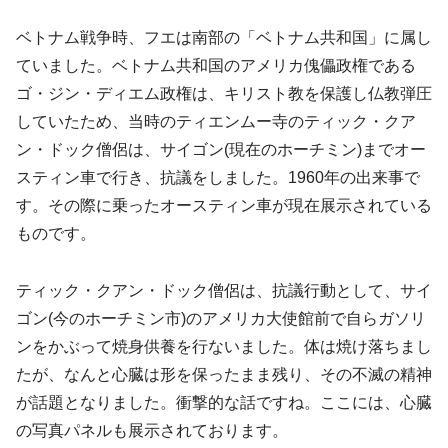
ベトナム戦争時、フエは南部の「ベトナム共和国」に属し
ていました。ベトナム共和国のアメリカ傀儡政権である
ゴ・ジン・ディエム政権は、キリスト教を保護し仏教弾圧
していたため、当時のティエンムー寺のティック・クア
ン・ドック僧侶は、サイゴン(現在のホーチミン)までオー
スティン車で行き、抗議をしました。1960年の出来事で
す。その際に乗ったオースティン車が現在展示されている
ものです。
ティック・クアン・ドック僧侶は、抗議行動として、サイ
ゴン(今のホーチミン市)のアメリカ大使館前で自らガソリ
ンをかぶって焼身供養を行ないました。体は焼け落ちまし
たが、なんと心臓は形を保ったまま残り、その不滅の精神
が話題となりました。衝撃的な話ですね。ここには、心臓
の写真パネルも展示されております。