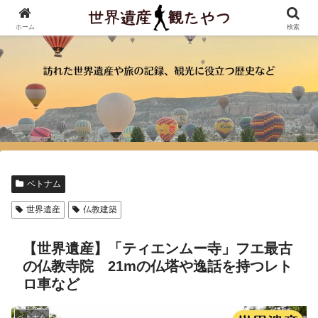
ホーム
検索
ベトナム
世界遺産
仏教建築
【世界遺産】「ティエンムー寺」フエ最古
の仏教寺院 21mの仏塔や逸話を持つレト
ロ車など
ベトナム