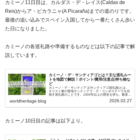
カミーノ11日目は、カルダス・デ・レイス(Caldas de
Reis)からア・ピカラニャ(A Picaraña)までの道のりです。
最後の追い込みでスペイン入国してから一番たくさん歩い
た日になりました。
カミーノの各巡礼路や準備するものなどは以下の記事で解
説しています。
カミーノ・デ・サンティアゴとは？主な巡礼ルー
トを地図で解説！ポイント/費用/注意点/持ち物な
ど
カミーノ・デ・サンティアゴ(サンティアゴ巡礼路)とは、
キリスト教の聖地サンティアゴ・デ・コンポステーラを目
指す巡礼路のことです。1000年以上の歴史を持ち、数多く
の巡礼路があります。現在では信仰心だけでなく、健康や
2026.02.27
worldheritage.blog
観光目的で歩く人も多く、2...
カミーノ10日目の記事は以下より。