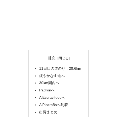
目次
11日目の道のり：29.6km
緩やかな山道へ
30km圏内へ
Padrónへ
A Escravitudeへ
A Picarañaへ到着
出費まとめ