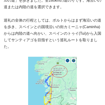
ルの道」を歩きました。全280kmの道のりです。海沿いの
道または内陸の道を選択できます。
巡礼の全体の行程としては、ポルトからはまず海沿いの道
を歩き、スペインとの国境沿いの街カミーニャ(Caminha)
からは内陸の道へ向かい、スペインのトゥイ(Tui)から入国
してサンティアゴを目指すという巡礼ルートを取りまし
た。