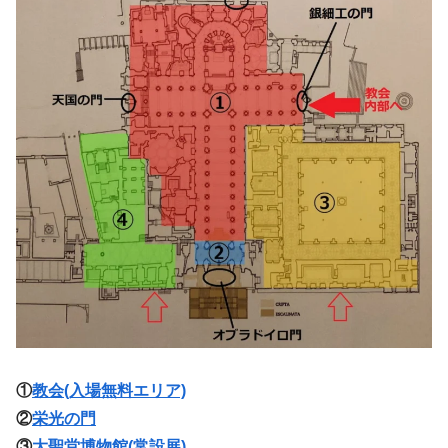
①
教会(入場無料エリア)
②
栄光の門
③
大聖堂博物館(常設展)